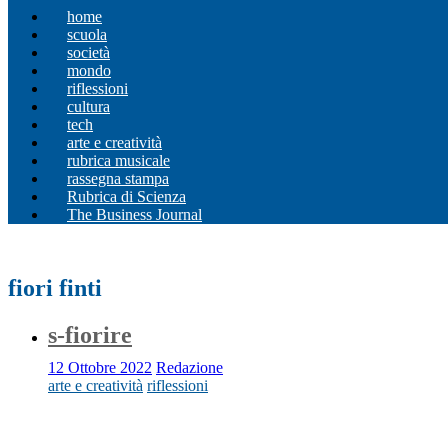
home
scuola
società
mondo
riflessioni
cultura
tech
arte e creatività
rubrica musicale
rassegna stampa
Rubrica di Scienza
The Business Journal
fiori finti
s-fiorire
12 Ottobre 2022
Redazione
arte e creatività
riflessioni