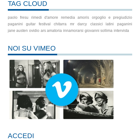
TAG CLOUD
paolo fresu
rimedi d'amore
remedia amoris
orgoglio e pregiudizio
paganini guitar festival
chitarra
mr darcy
classici latini
paganini
jane austen
ovidio
ars amatoria
innamorarsi
giovanni sollima
intervista
NOI SU VIMEO
ACCEDI