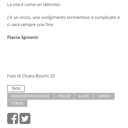
La vita è come un labirinto:
c’è un inizio, uno svolgimento tormentoso e complicato e
ci sarà sempre una fine.
Flavia Spinetti
Foto di Chiara Boschi 2E
TAGS
#REINTERPRETAZIONE
FOGLIE
ILIADE
OMERO
STIRPE