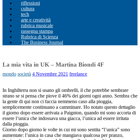
riflessioni
cultura
tech
arte e creatività
rubrica musicale
rassegna stampa
Rubrica di Scienza
The Business Journal
La mia vita in UK – Martina Biondi 4F
mondo
società
4 Novembre 2021
freelance
In Inghilterra non si usano gli ombrelli, il che potrebbe sembrare
strano se si pensa che piove il 46% dei giorni ogni anno. Sembra che
la gente di qui non ci faccia nemmeno caso alla pioggia,
semplicemente continuano a camminare. Ho notato questo dettaglio
il giorno dopo essere arrivata a Paignton, quando mi sono accorta di
essere l’unica che indossava una giacca, l’unica ad essere irritata
dalla pioggia.
Giorno dopo giorno le volte in cui mi sono sentita “l’unica” sono
aumentate: l’unica in casa che mangiava qualcosa per pranzo,