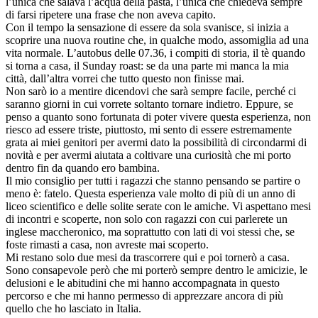
l’unica che salava l’acqua della pasta, l’unica che chiedeva sempre
di farsi ripetere una frase che non aveva capito.
Con il tempo la sensazione di essere da sola svanisce, si inizia a
scoprire una nuova routine che, in qualche modo, assomiglia ad una
vita normale. L’autobus delle 07.36, i compiti di storia, il tè quando
si torna a casa, il Sunday roast: se da una parte mi manca la mia
città, dall’altra vorrei che tutto questo non finisse mai.
Non sarò io a mentire dicendovi che sarà sempre facile, perché ci
saranno giorni in cui vorrete soltanto tornare indietro. Eppure, se
penso a quanto sono fortunata di poter vivere questa esperienza, non
riesco ad essere triste, piuttosto, mi sento di essere estremamente
grata ai miei genitori per avermi dato la possibilità di circondarmi di
novità e per avermi aiutata a coltivare una curiosità che mi porto
dentro fin da quando ero bambina.
Il mio consiglio per tutti i ragazzi che stanno pensando se partire o
meno è: fatelo. Questa esperienza vale molto di più di un anno di
liceo scientifico e delle solite serate con le amiche. Vi aspettano mesi
di incontri e scoperte, non solo con ragazzi con cui parlerete un
inglese maccheronico, ma soprattutto con lati di voi stessi che, se
foste rimasti a casa, non avreste mai scoperto.
Mi restano solo due mesi da trascorrere qui e poi tornerò a casa.
Sono consapevole però che mi porterò sempre dentro le amicizie, le
delusioni e le abitudini che mi hanno accompagnata in questo
percorso e che mi hanno permesso di apprezzare ancora di più
quello che ho lasciato in Italia.