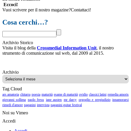
Eccoci!
Vuoi scrivere per il nostro magazine?Contattaci!
Cosa cerchi…?
Archivio Storico
Visita il blog della
Crossmedial Information Unit
, il nostro
strumento di comunicazione sul web, dal 2009 al 2015.
Archivio
Archivio
Tag Cloud
ars amatoria
chitarra
poesia
maturità
esame di maturità
ovidio
classici latini
remedia amoris
giovanni sollima
paolo fresu
jane austen
mr darcy
orgoglio e pregiudizio
innamorarsi
rimedi d'amore
paganini
intervista
paganini guitar festival
Noi su Vimeo
Accedi
Accedi