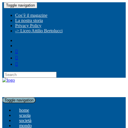
Toggle navigation
Cos’è il magazine
La nostra storia
Privacy Policy
-> Liceo Attilio Bertolucci
Toggle navigation
home
scuola
società
mondo