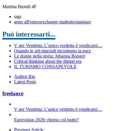
Martina Biondi 4F
tags
anno all'estero
exchange students
viaggiare
Può interessarti...
V per Vendetta: L’unico verdetto è vendicarsi…
Quando le arti marziali incontrano la pace
Le donne nella storia: Johanna Bonger
Critical thinking about the digital era
IL TURISMO CONSAPEVOLE
Author Bio
Latest Posts
freelance
V per Vendetta: L'unico verdetto è vendicarsi…
Eurovision 2026: ritorno col botto?
Previous Article