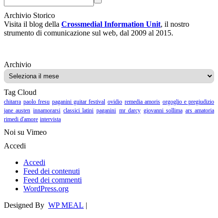
Archivio Storico
Visita il blog della
Crossmedial Information Unit
, il nostro
strumento di comunicazione sul web, dal 2009 al 2015.
Archivio
Archivio
Tag Cloud
chitarra
paolo fresu
paganini guitar festival
ovidio
remedia amoris
orgoglio e pregiudizio
jane austen
innamorarsi
classici latini
paganini
mr darcy
giovanni sollima
ars amatoria
rimedi d'amore
intervista
Noi su Vimeo
Accedi
Accedi
Feed dei contenuti
Feed dei commenti
WordPress.org
Designed By
WP MEAL
|