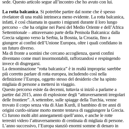
sede. Questo articolo segue all’incontro che ho avuto con lui.
La rotta balcanica
. Si potrebbe partire dal nome che è spesso
rivelatore di una realtà intrinseca meno evidente. La rotta balcanica,
infatti, è così chiamata in quanto i migranti durante il loro lungo
percorso – che ha origine nei Paesi del Medio Oriente e dell’Africa
Settentrionale – attraversano parte della Penisola Balcanica: dalla
Grecia salgono verso la Serbia, la Bosnia, la Croazia, fino a
giungere ai confini dell’Unione Europea, oltre i quali confidano in
un futuro diverso.
Ma di fronte a uomini che cercano accoglienza, questi confini
diventano come muri insormontabili, rafforzandosi e respingendo
invece di disgregarsi.
La denominazione “rotta balcanica” è in realtà impropria: sarebbe
più corretto parlare di rotta europea, includendo così nella
definizione l’Europa, oggetto stesso del desiderio che ha spinto
migliaia di persone a mettersi in viaggio.
Questo percorso esiste da decenni, tuttavia si iniziò a parlarne a
partire dal 2015, anno di esplosione degli “attraversamenti irregolari
delle frontiere”. A settembre, sulle spiagge della Turchia, venne
trovato il corpo senza vita di Alan Kurdi, il bambino di tre anni di
origini curdo-siriane morto mentre tentava di raggiungere la Grecia.
Ci furono molti altri annegamenti quell’anno, e anche le rotte
terrestri videro l’attraversamento di centinaia di migliaia di persone.
L’anno successivo, l’Europa stanziò enormi somme di denaro in