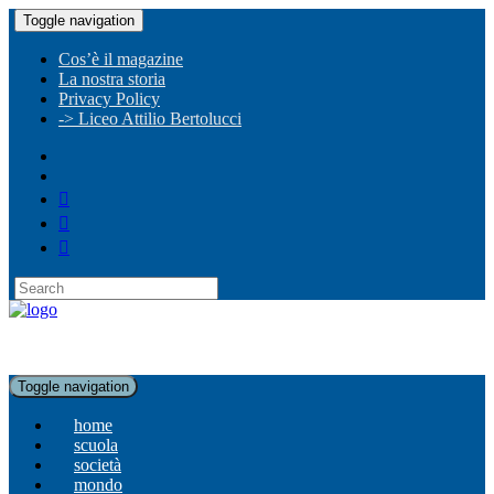
Toggle navigation
Cos’è il magazine
La nostra storia
Privacy Policy
-> Liceo Attilio Bertolucci
Toggle navigation
home
scuola
società
mondo