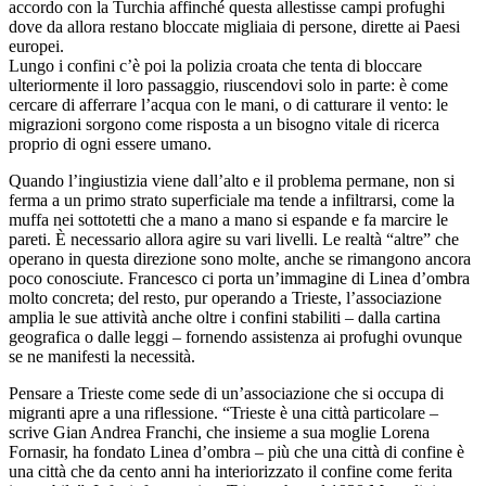
accordo con la Turchia affinché questa allestisse campi profughi
dove da allora restano bloccate migliaia di persone, dirette ai Paesi
europei.
Lungo i confini c’è poi la polizia croata che tenta di bloccare
ulteriormente il loro passaggio, riuscendovi solo in parte: è come
cercare di afferrare l’acqua con le mani, o di catturare il vento: le
migrazioni sorgono come risposta a un bisogno vitale di ricerca
proprio di ogni essere umano.
Quando l’ingiustizia viene dall’alto e il problema permane, non si
ferma a un primo strato superficiale ma tende a infiltrarsi, come la
muffa nei sottotetti che a mano a mano si espande e fa marcire le
pareti. È necessario allora agire su vari livelli. Le realtà “altre” che
operano in questa direzione sono molte, anche se rimangono ancora
poco conosciute. Francesco ci porta un’immagine di Linea d’ombra
molto concreta; del resto, pur operando a Trieste, l’associazione
amplia le sue attività anche oltre i confini stabiliti – dalla cartina
geografica o dalle leggi – fornendo assistenza ai profughi ovunque
se ne manifesti la necessità.
Pensare a Trieste come sede di un’associazione che si occupa di
migranti apre a una riflessione. “Trieste è una città particolare –
scrive Gian Andrea Franchi, che insieme a sua moglie Lorena
Fornasir, ha fondato Linea d’ombra – più che una città di confine è
una città che da cento anni ha interiorizzato il confine come ferita