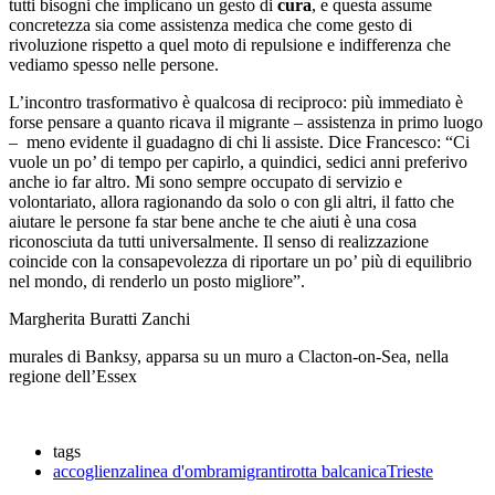
tutti bisogni che implicano un gesto di
cura
, e questa assume
concretezza sia come assistenza medica che come gesto di
rivoluzione rispetto a quel moto di repulsione e indifferenza che
vediamo spesso nelle persone.
L’incontro trasformativo è qualcosa di reciproco: più immediato è
forse pensare a quanto ricava il migrante – assistenza in primo luogo
– meno evidente il guadagno di chi li assiste. Dice Francesco: “Ci
vuole un po’ di tempo per capirlo, a quindici, sedici anni preferivo
anche io far altro. Mi sono sempre occupato di servizio e
volontariato, allora ragionando da solo o con gli altri, il fatto che
aiutare le persone fa star bene anche te che aiuti è una cosa
riconosciuta da tutti universalmente. Il senso di realizzazione
coincide con la consapevolezza di riportare un po’ più di equilibrio
nel mondo, di renderlo un posto migliore”.
Margherita Buratti Zanchi
murales di Banksy, apparsa su un muro a Clacton-on-Sea, nella
regione dell’Essex
tags
accoglienza
linea d'ombra
migranti
rotta balcanica
Trieste