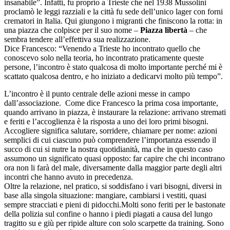
insanabile”. Infatti, fu proprio a Trieste che nel 1938 Mussolini
proclamò le leggi razziali e la città fu sede dell’unico lager con forni
crematori in Italia. Qui giungono i migranti che finiscono la rotta: in
una piazza che colpisce per il suo nome –
Piazza libertà
– che
sembra tendere all’effettiva sua realizzazione.
Dice Francesco: “Venendo a Trieste ho incontrato quello che
conoscevo solo nella teoria, ho incontrato praticamente queste
persone, l’incontro è stato qualcosa di molto importante perché mi è
scattato qualcosa dentro, e ho iniziato a dedicarvi molto più tempo”.
L’incontro è il punto centrale delle azioni messe in campo
dall’associazione. Come dice Francesco la prima cosa importante,
quando arrivano in piazza, è instaurare la relazione: arrivano stremati
e feriti e l’accoglienza è la risposta a uno dei loro primi bisogni.
Accogliere significa salutare, sorridere, chiamare per nome: azioni
semplici di cui ciascuno può comprendere l’importanza essendo il
succo di cui si nutre la nostra quotidianità, ma che in questo caso
assumono un significato quasi opposto: far capire che chi incontrano
ora non li farà del male, diversamente dalla maggior parte degli altri
incontri che hanno avuto in precedenza.
Oltre la relazione, nel pratico, si soddisfano i vari bisogni, diversi in
base alla singola situazione: mangiare, cambiarsi i vestiti, quasi
sempre stracciati e pieni di pidocchi.Molti sono feriti per le bastonate
della polizia sul confine o hanno i piedi piagati a causa del lungo
tragitto su e giù per ripide alture con solo scarpette da training. Sono