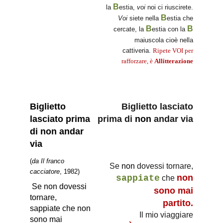
B
la
estia,
voi
noi ci riuscirete.
B
Voi
siete nella
estia che
B
B
cercate, la
estia con la
maiuscola cioè nella
cattiveria.
Ripete VOI per
rafforzare, è
Allitterazione
Biglietto
Biglietto lasciato
lasciato prima
prima di
non
andar via
di non andar
via
(
da
Il franco
Se
non
dovessi tornare,
cacciatore
, 1982)
non
sappiate
che
Se non dovessi
sono mai
tornare,
partito.
sappiate che non
Il mio viaggiare
sono mai