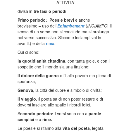
ATTIVITA’
divisa in
tre fasi o periodi
Primo periodo:
Poesie brevi
e anche
brevissime – uso dell’
Enjambement
(
INCIAMPO
! Il
senso di un verso non si conclude ma si prolunga
nel verso successivo. Siccome inciampi vai in
avanti.) e della
rima
.
Qui ci sono:
la quotidianità cittadina
, con tanta gioie, e con il
sospetto che il mondo sia una finzione;
Il dolore della guerra
e l’Italia povera ma piena di
speranza;
Genova
, la città del cuore e simbolo di civiltà;
Il viaggio
, il poeta sa di non poter restare e di
doversi lasciare alle spalle i ricordi felici.
S
econdo periodo:
I versi sono con a
parole
semplici
e a
rime.
Le poesie si rifanno alla
vita del poeta
, legata