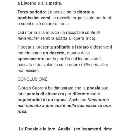
a
Livorno
e alla
madre
.
Terzo periodo:
Le poesie sono
ridotte a
pochissimi versi
; le raccolte organizzate per temi
e suoni e c’è dolore e ironia.
Qui ritorna alla musica (la raccolta
Il conte di
Kevenhüller
sembra adatta all’opera lirica).
Il poeta si presenta
solitario e isolato
e descrive il
mondo come
un deserto
, e parla dello
spaesamento
per la perdita dei legami con il
passato e dei valori in cui credere (
“Dio non c’è e
non esiste”
)
CONCLUSIONE
Giorgio Caproni ha dimostrato che la
poesia
può
farsi
parola di chiarezza
per
riflettere sulle
inquietudini di un’epoca
. Anche se
Nessuno è
mai riuscito a dire cos’è nella sua essenza una
rosa.
Le Poesie e la loro Analisi
(collegamenti, rime