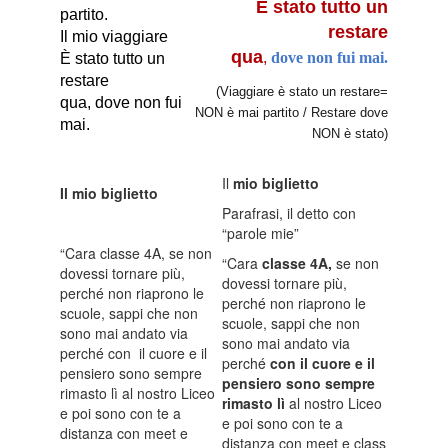
È stato tutto un
partito.
restare
Il mio viaggiare
qua
,
dove non fui mai.
È stato tutto un
restare
(Viaggiare è stato un restare=
qua, dove non fui
NON è mai partito / Restare dove
mai.
NON è stato)
Il
mio biglietto
Il mio biglietto
Parafrasi, il detto con
“parole mie”
“Cara classe 4A, se non
“Cara
classe 4A
,
se non
dovessi tornare più,
dovessi tornare più,
perché non riaprono le
perché non riaprono le
scuole, sappi che non
scuole, sappi che non
sono mai andato via
sono mai andato via
perché con il cuore e il
perché
con il cuore e il
pensiero sono sempre
pensiero sono sempre
rimasto lì al nostro Liceo
rimasto lì
al nostro Liceo
e poi sono con te a
e poi sono con te a
distanza con meet e
distanza con meet e class