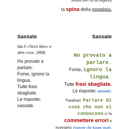
brutta non ce la tolgono)
spina
la
della
nostalgia.
Sassate
Sassate
(da
Il «Terzo libro» e
altre cose
, 1968)
Ho provato a
Ho provato a
parlare.
parlare.
ignoro la
Forse
,
Forse, ignoro la
lingua.
lingua.
frasi sbagliate.
Tutte
Tutte frasi
Le risposte:
sassate
.
sbagliate.
Le risposte:
Parlare di
Parafrasi:
sassate.
cose che non si
conoscono
ci fa
commettere errori
e
riceviamo
risposte che fanno male.