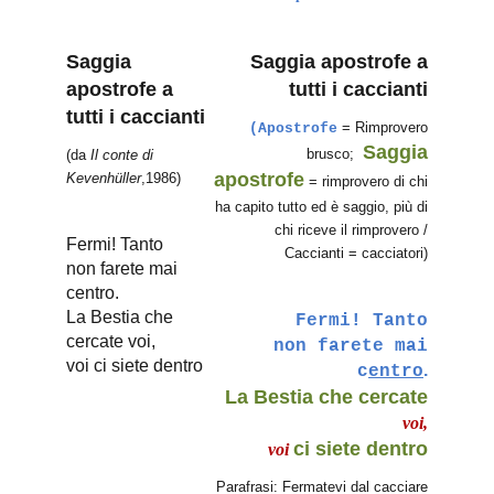
Saggia
Saggia apostrofe a
apostrofe a
tutti i caccianti
tutti i caccianti
= Rimprovero
(Apostrofe
Saggia
brusco;
(da
Il conte di
apostrofe
Kevenhüller
,1986)
= rimprovero di chi
ha capito tutto ed è saggio, più di
chi riceve il rimprovero /
Fermi! Tanto
Caccianti = cacciatori)
non farete mai
centro.
La Bestia che
Fermi! Tanto
cercate voi,
non farete mai
voi ci siete dentro
.
c
entro
La Bestia che cercate
voi,
ci siete dentro
voi
Parafrasi: Fermatevi dal cacciare