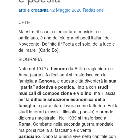
arte e creatività
12 Maggio 2020
Redazione
CHI È
Maestro di scuola elementare, musicista e
partigiano, è uno dei più grandi poeti italiani del
Novecento. Definito il “Poeta del sole, della luce e
del mare” (Carlo Bo).
BIOGRAFIA
Nato nel 1912 a
Livorno
da Attilio (ragioniere) e
Anna (sarta). A dieci anni si trasferisce con la
famiglia a
Genova
, e questa città diventerà la
sua
“patria” adottiva e poetica
.
Inizia con
studi
musicali di composizione e violino
, ma li lascia
per la
difficile situazione economica della
famiglia
, e per aiutare lavora come fattorino. Poi fa
studi letterari (classici, filosofia, poesia) e prende il
diploma magistrale.
Nel 1939 si trasferisce a
Roma
. Combatte nella seconda guerra mondiale
ma poi si ribella al fascismo e diventa
partigiano
. Dopo la guerra vive nella capitale con