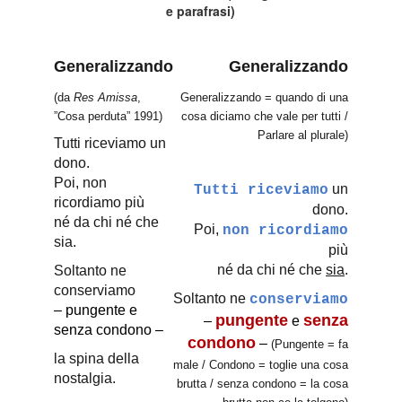
e parafrasi)
Generalizzando
Generalizzando
(da
Res Amissa
,
Generalizzando = quando di una
”Cosa perduta” 1991)
cosa diciamo che vale per tutti /
Parlare al plurale)
Tutti riceviamo un
dono.
Poi, non
un
Tutti riceviamo
ricordiamo più
dono.
né da chi né che
Poi,
non ricordiamo
sia.
più
né da chi né che
sia
.
Soltanto ne
conserviamo
Soltanto ne
conserviamo
– pungente e
pungente
senza
–
e
senza condono –
condono
–
(Pungente = fa
la spina della
male / Condono = toglie una cosa
nostalgia.
brutta / senza condono = la cosa