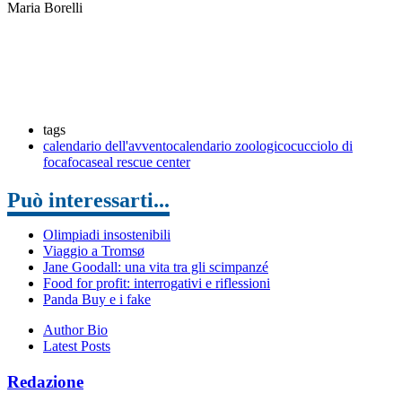
Maria Borelli
tags
calendario dell'avvento
calendario zoologico
cucciolo di
foca
foca
seal rescue center
Può interessarti...
Olimpiadi insostenibili
Viaggio a Tromsø
Jane Goodall: una vita tra gli scimpanzé
Food for profit: interrogativi e riflessioni
Panda Buy e i fake
Author Bio
Latest Posts
Redazione