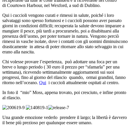
recuperasse da tutte le coste irlandesi e li ricoverasse nel centro
di Courtown Harbour, nel Wexford, a sud di Dublino.
Qui i cuccioli vengono curati e rimessi in salute, poiché i loro
salvataggi sono spesso fortunosi e i cuccioli possono aver passato
giorni in condizioni difficili; recuperata la salute devono imparare a
mangiare il pesce, più tardi a procurarselo, poi a disabituarsi alla
presenza dell’uomo, per poter tornare in natura. Vengono perciò
rimessi in vasche isolate, dove i contatti con gli uomini diminuiscono
drasticamente in attesa di poter ritornare allo stato selvaggio in cui
erano alla nascita.
Chi volesse provare l’esperienza, può adottare una foca per un
breve o lungo periodo ( 30 euro il prezzo per “sfamarla” per una
settimana), ricevendo settimanalmente aggiornamenti sui suoi
progressi, fino al giorno del rilascio quando, ormai grandini, fanno
ritorno nell’oceano.
Qui
i cuccioli attualmente ospitati al centro.
In foto il “mio” Moss, appena trovato, poi cresciuto, e infine pronto
al rilascio.
Una grande emozione vederlo prendere il largo; la libertà è davvero
il bene più prezioso per qualunque essere umano.