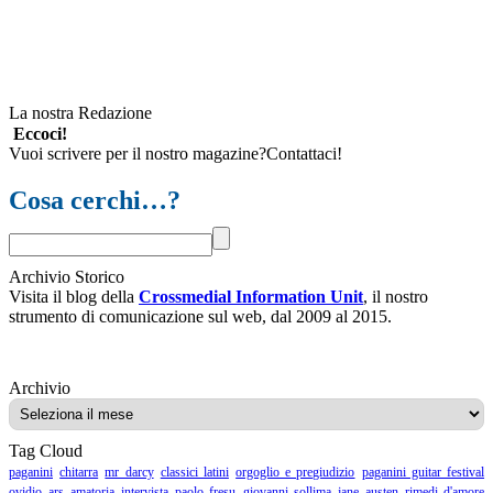
La nostra Redazione
Eccoci!
Vuoi scrivere per il nostro magazine?Contattaci!
Cosa cerchi…?
Archivio Storico
Visita il blog della
Crossmedial Information Unit
, il nostro
strumento di comunicazione sul web, dal 2009 al 2015.
Archivio
Archivio
Tag Cloud
paganini
chitarra
mr darcy
classici latini
orgoglio e pregiudizio
paganini guitar festival
ovidio
ars amatoria
intervista
paolo fresu
giovanni sollima
jane austen
rimedi d'amore