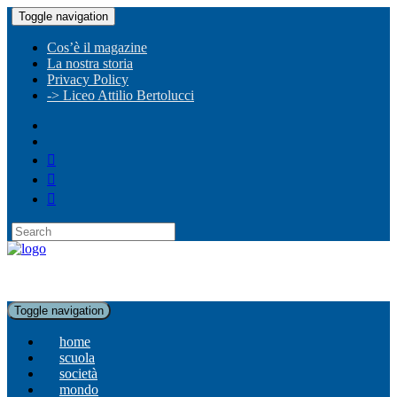
Toggle navigation
Cos’è il magazine
La nostra storia
Privacy Policy
-> Liceo Attilio Bertolucci
Toggle navigation
home
scuola
società
mondo