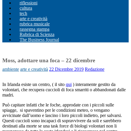
riflessioni
cultura
tech
arte e creatività
rubrica musicale
rassegna stampa
Rubrica di Scienza
The Business Journal
Moss, adottare una foca – 22 dicembre
ambiente
arte e creatività
22 Dicembre 2019
Redazione
In Irlanda esiste un centro, ( il sito
qui
) interamente gestito da
volontari, che recupera cuccioli di foca smarriti o abbandonati dalle
madri.
Può capitare infatti che le foche, approdate con i piccoli sulle
spiagge, si spaventino per le condizioni meteo, o vengano
avvicinate dall’uomo e lascino i loro piccoli indietro, per salvarsi.
Questi cuccioli sono incapaci di sopravvivere da soli e sarebbero
destinati alla morte se una task force di biologi volontari non li