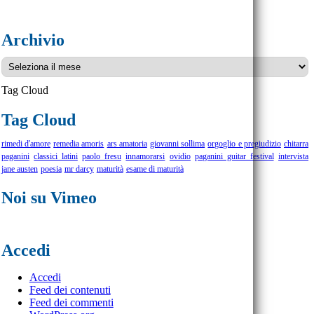
Archivio
Archivio
Tag Cloud
Tag Cloud
rimedi d'amore
remedia amoris
ars amatoria
giovanni sollima
orgoglio e pregiudizio
chitarra
paganini
classici latini
paolo fresu
innamorarsi
ovidio
paganini guitar festival
intervista
jane austen
poesia
mr darcy
maturità
esame di maturità
Noi su Vimeo
Accedi
Accedi
Feed dei contenuti
Feed dei commenti