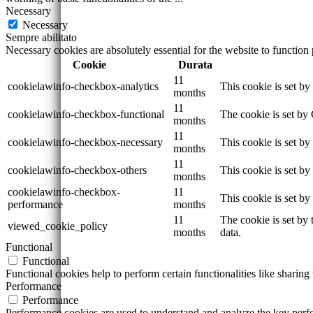
Necessary
Necessary
Sempre abilitato
Necessary cookies are absolutely essential for the website to function
Cookie
Durata
11
cookielawinfo-checkbox-analytics
This cookie is set b
months
11
cookielawinfo-checkbox-functional
The cookie is set by
months
11
cookielawinfo-checkbox-necessary
This cookie is set b
months
11
cookielawinfo-checkbox-others
This cookie is set b
months
cookielawinfo-checkbox-
11
This cookie is set b
performance
months
11
The cookie is set by
viewed_cookie_policy
months
data.
Functional
Functional
Functional cookies help to perform certain functionalities like sharing 
Performance
Performance
Performance cookies are used to understand and analyze the key perfor