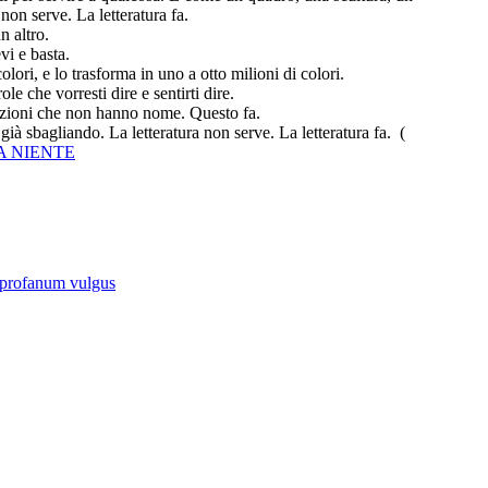
on serve. La letteratura fa.
n altro.
vi e basta.
ri, e lo trasforma in uno a otto milioni di colori.
role che vorresti dire e sentirti dire.
sazioni che non hanno nome. Questo fa.
 già sbagliando. La letteratura non serve. La letteratura fa.
(
A NIENTE
 profanum vulgus