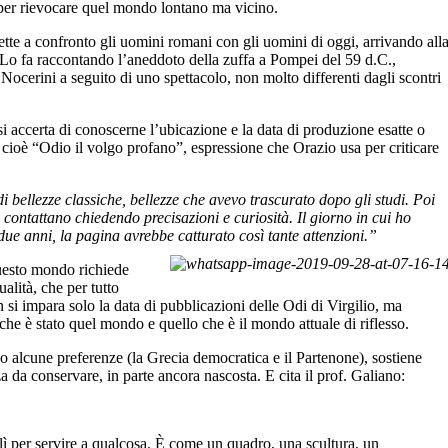
, per rievocare quel mondo lontano ma vicino.
mette a confronto gli uomini romani con gli uomini di oggi, arrivando all
Lo fa raccontando l’aneddoto della zuffa a Pompei del 59 d.C.,
 Nocerini a seguito di uno spettacolo, non molto differenti dagli scontri
 accerta di conoscerne l’ubicazione e la data di produzione esatte o
oè “Odio il volgo profano”, espressione che Orazio usa per criticare
bellezze classiche, bellezze che avevo trascurato dopo gli studi. Poi
i contattano chiedendo precisazioni e curiosità. Il giorno in cui ho
due anni, la pagina avrebbe catturato così tante attenzioni.”
questo mondo richiede
ualità, che per tutto
n si impara solo la data di pubblicazioni delle Odi di Virgilio, ma
che è stato quel mondo e quello che è il mondo attuale di riflesso.
o alcune preferenze (la Grecia democratica e il Partenone), sostiene
a da conservare, in parte ancora nascosta. E cita il prof. Galiano:
lì per servire a qualcosa. È come un quadro, una scultura, un