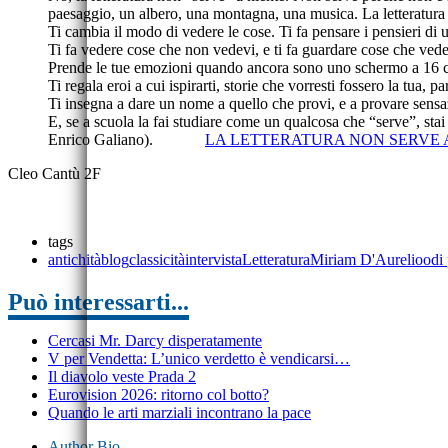
paesaggio, un albero, una montagna, una musica. La letteratura n
Ti cambia il modo di vedere le cose. Ti fa pensare i pensieri di u
Ti fa vedere cose che non vedevi, e ti fa guardare cose che vede
Prende le tue emozioni quando ancora sono uno schermo a 16 colo
Ti regala eroi a cui ispirarti, storie che vorresti fossero la tua, pa
Ti insegna a dare un nome a quello che provi, e a provare sen
E, se a scuola la fai studiare come un qualcosa che “serve”, stai
Enrico Galiano).
LA LETTERATURA NON SERVE 
Cleo Cantù 2F
tags
antichità
blog
classicità
intervista
Letteratura
Miriam D'Aurelio
odi
Può interessarti...
Cercasi Mr. Darcy disperatamente
V per Vendetta: L’unico verdetto è vendicarsi…
Il diavolo veste Prada 2
Eurovision 2026: ritorno col botto?
Quando le arti marziali incontrano la pace
Author Bio