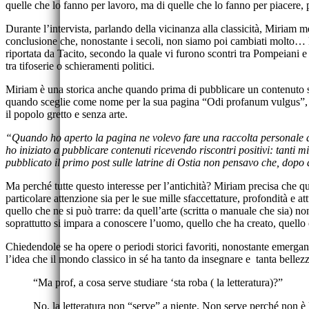
quelle che lo fanno per lavoro, ma di quelle che lo fanno per piacere
Durante l’intervista, parlando della vicinanza alla classicità, Miriam 
conclusione che, nonostante i secoli, non siamo poi cambiati molto… 
riportata da Tacito, secondo la quale vi furono scontri tra Pompeiani e
tra tifoserie o schieramenti politici.
Miriam è una storica anche quando prima di pubblicare un contenuto si
quando sceglie come nome per la sua pagina “Odi profanum vulgus”, ci
il popolo gretto e senza arte.
“Quando ho aperto la pagina ne volevo fare una raccolta personale di 
ho iniziato a pubblicare contenuti ricevendo riscontri positivi: tanti m
pubblicato il primo post sulle latrine di Ostia non pensavo che, dopo 
Ma perché tutte questo interesse per l’antichità? Miriam precisa che 
particolare attenzione sia per le sue mille sfaccettature, profondità e att
quello che ne si può trarre: da quell’arte (scritta o manuale che sia) no
soprattutto si impara a conoscere l’uomo, quello che ha creato, quello 
Chiedendole se ha opere o periodi storici favoriti, nonostante emergan
l’idea che il mondo classico in sé ha tanto da insegnare e tanta bellezz
“Ma prof, a cosa serve studiare ‘sta roba ( la letteratura)?”
No, la letteratura non “serve” a niente. Non serve perché non è 