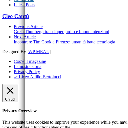
Latest Posts
Cleo Cantù
Previous Article
Greta Thunberg: tra scioperi, odio e buone intenzioni
Next Article
Incontrare Tim Cook a Firenze: umanità batte tecnologia
Designed By
WP MEAL
|
Cos’è il magazine
La nostra storia
Privacy Policy
-> Liceo Attilio Bertolucci
Chiudi
Privacy Overview
This website uses cookies to improve your experience while you navigat
working of basic functionalities of the
...