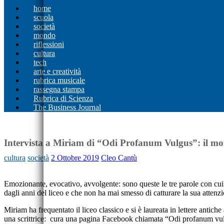
home
scuola
società
mondo
riflessioni
cultura
tech
arte e creatività
rubrica musicale
rassegna stampa
Rubrica di Scienza
The Business Journal
Intervista a Miriam di “Odi Profanum Vulgus”: il mon
cultura
società
2 Ottobre 2019
Cleo Cantù
Emozionante, evocativo, avvolgente: sono queste le tre parole con cu
dagli anni del liceo e che non ha mai smesso di catturare la sua attenz
Miriam ha frequentato il liceo classico e si è laureata in lettere antic
una scrittrice: cura una pagina Facebook chiamata “Odi profanum vulgus”