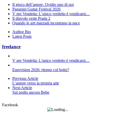
Il gioco dell’amore. Ovidio uno di noi
Paganini Guitar Festival 2026
V per Vendetta: L’unico verdetto è vendicarsi…
Il diavolo veste Prada 2
Quando le arti marziali incontrano la pace
Author Bio
Latest Posts
freelance
V per Vendetta: L'unico verdetto è vendicarsi…
Eurovision 2026: ritorno col botto?
Previous Article
L’amore verso la propria arte
Next Article
Sul podio ancora Bebe
Facebook