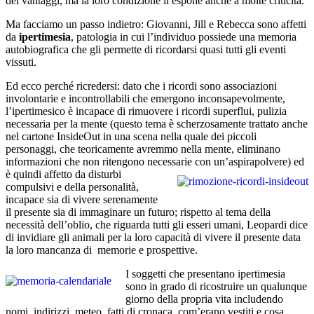
dei vantaggi, ma la loro condizione li espone anche a molte criticità.
Ma facciamo un passo indietro: Giovanni, Jill e Rebecca sono affetti
da
ipertimesia
, patologia in cui l’individuo possiede una memoria
autobiografica che gli permette di ricordarsi quasi tutti gli eventi
vissuti.
Ed ecco perché ricredersi: dato che i ricordi sono associazioni
involontarie e incontrollabili che emergono inconsapevolmente,
l’ipertimesico è incapace di rimuovere i ricordi superflui, pulizia
necessaria per la mente (questo tema è scherzosamente trattato anche
nel cartone InsideOut in una scena nella quale dei piccoli
personaggi, che teoricamente avremmo nella mente, eliminano
informazioni che non ritengono necessarie con un’aspirapolvere)
ed
è quindi affetto da disturbi
compulsivi e della personalità,
incapace sia di vivere serenamente
il presente sia di immaginare un futuro; rispetto al tema della
necessità dell’oblio, che riguarda tutti gli esseri umani, Leopardi dice
di invidiare gli animali per la loro capacità di vivere il presente data
la loro mancanza di memorie e prospettive.
I soggetti che presentano ipertimesia
sono in grado di ricostruire un qualunque
giorno della propria vita includendo
nomi, indirizzi, meteo, fatti di cronaca, com’erano vestiti e cosa