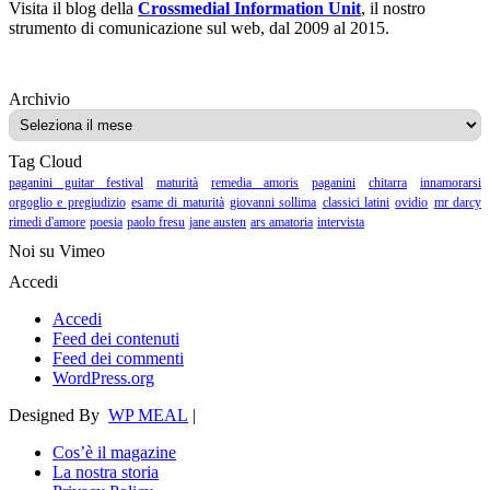
Visita il blog della
Crossmedial Information Unit
, il nostro
strumento di comunicazione sul web, dal 2009 al 2015.
Archivio
Archivio
Tag Cloud
paganini guitar festival
maturità
remedia amoris
paganini
chitarra
innamorarsi
orgoglio e pregiudizio
esame di maturità
giovanni sollima
classici latini
ovidio
mr darcy
rimedi d'amore
poesia
paolo fresu
jane austen
ars amatoria
intervista
Noi su Vimeo
Accedi
Accedi
Feed dei contenuti
Feed dei commenti
WordPress.org
Designed By
WP MEAL
|
Cos’è il magazine
La nostra storia