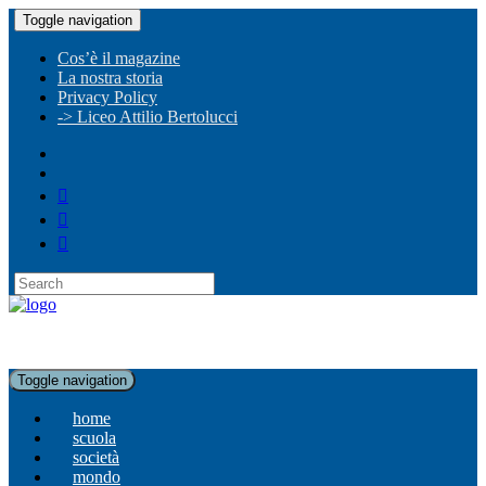
Toggle navigation
Cos’è il magazine
La nostra storia
Privacy Policy
-> Liceo Attilio Bertolucci
Toggle navigation
home
scuola
società
mondo