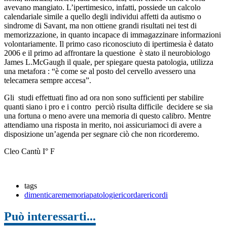
avevano mangiato. L’ipertimesico, infatti, possiede un calcolo
calendariale simile a quello degli individui affetti da autismo o
sindrome di Savant, ma non ottiene grandi risultati nei test di
memorizzazione, in quanto incapace di immagazzinare informazioni
volontariamente. Il primo caso riconosciuto di ipertimesia è datato
2006 e il primo ad affrontare la questione è stato il neurobiologo
James L.McGaugh il quale, per spiegare questa patologia, utilizza
una metafora : “è come se al posto del cervello avessero una
telecamera sempre accesa”.
Gli studi effettuati fino ad ora non sono sufficienti per stabilire
quanti siano i pro e i contro perciò risulta difficile decidere se sia
una fortuna o meno avere una memoria di questo calibro. Mentre
attendiamo una risposta in merito, noi assicuriamoci di avere a
disposizione un’agenda per segnare ciò che non ricorderemo.
Cleo Cantù I° F
tags
dimenticare
memoria
patologie
ricordare
ricordi
Può interessarti...