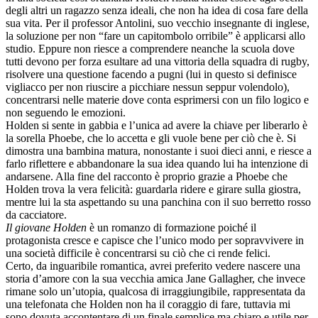
degli altri un ragazzo senza ideali, che non ha idea di cosa fare della
sua vita. Per il professor Antolini, suo vecchio insegnante di inglese,
la soluzione per non “fare un capitombolo orribile” è applicarsi allo
studio. Eppure non riesce a comprendere neanche la scuola dove
tutti devono per forza esultare ad una vittoria della squadra di rugby,
risolvere una questione facendo a pugni (lui in questo si definisce
vigliacco per non riuscire a picchiare nessun seppur volendolo),
concentrarsi nelle materie dove conta esprimersi con un filo logico e
non seguendo le emozioni.
Holden si sente in gabbia e l’unica ad avere la chiave per liberarlo è
la sorella Phoebe, che lo accetta e gli vuole bene per ciò che è. Si
dimostra una bambina matura, nonostante i suoi dieci anni, e riesce a
farlo riflettere e abbandonare la sua idea quando lui ha intenzione di
andarsene. Alla fine del racconto è proprio grazie a Phoebe che
Holden trova la vera felicità: guardarla ridere e girare sulla giostra,
mentre lui la sta aspettando su una panchina con il suo berretto rosso
da cacciatore.
Il giovane Holden
è un romanzo di formazione poiché il
protagonista cresce e capisce che l’unico modo per sopravvivere in
una società difficile è concentrarsi su ciò che ci rende felici.
Certo, da inguaribile romantica, avrei preferito vedere nascere una
storia d’amore con la sua vecchia amica Jane Gallagher, che invece
rimane solo un’utopia, qualcosa di irraggiungibile, rappresentata da
una telefonata che Holden non ha il coraggio di fare, tuttavia mi
sono dovuta accontentare di un finale semplice ma chiaro e utile per