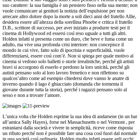
suo carattere: la sua famiglia è un pensiero fisso nella sua mente; non
vuole comunicare ai genitori la notizia dell’espulsione per non
arrecare altro dolore dopo la morte a soli dieci anni del fratello Allie,
desidera essere all’altezza della sorellina Phoebe e critica il fratello
D.B., scrittore di successo, per aver iniziato a produrre testi per il
cinema di Hollywood ed essersi così reso uguale a tutti gli altri.
Holden infatti si presenta come un duro, che beve e fuma come un
adulto, ma vive una profonda crisi interiore: non concepisce il
mondo in cui vive, fatto solo di ipocrisia e superficialità, vuole
differenziarsi, essere così com’è. Non si spiega per quale motivo al
cinema si vedono solo balletti o storie irrealistiche, perché gli artisti
bravi si accorgono di esserlo e perdono la loro unicità, perché gli
autisti pensano solo al loro lavoro frenetico e non riflettono su
qualcos’altro come ad esempio chiedersi dove vanno le anatre di
inverno quando il lago è ghiacciato (domanda che tormenta il
giovane durante tutta la storia), perché i ragazzi pensano solo al
sesso e non a trovare l’amore.
L’unica volta che Holden esprime la sua idea di andarsene (in un bar
all’amica Sally Hayes), forse nel Massachusetts o nel Vermont , per
estraniarsi dalla società e vivere in semplicità, riceve come risposta
un rifiuto perché non è possibile fare una cosa così fuori dal normale
in una società così ordinaria. Holden risulta infatti essere agli occhi