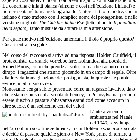
sapere a cosa andavo incontro ad avermi spinto ad iniziare la lettura.
La copertina è infatti bianca (almeno è così nell’edizione Einaudi) e
non presenta né trama né biografia dell’autore. Il titolo inoltre, che in
italiano è stato tradotto con il semplice nome del protagonista, è nella
versione originale
The Catcher in the Rye
(letteralmente
Il prenditore
nella segale
), tanto inusuale da attirare la mia attenzione.
Per quale motivo nell’edizione americana il titolo è proprio questo?
Cosa c’entra la segale?
Nel corso del racconto si arriva ad una risposta: Holden Caulfield, il
protagonista, da grande vorrebbe fare, ispirandosi alla poesia di
Robert Burns, colui che prende al volo, prima che cadano da un
dirupo, i ragazzini che stanno giocando in un campo di segale. Oltre
alla fervida immaginazione del protagonista, in queste sue parole si
evince un altruismo vivo.
Nonostante venga subito presentato come un ragazzo lavativo, dato
che è stato espulso dalla scuola di Pencey, in Pennsylvania, per non
essere riuscito a passare abbastanza esami così come accaduto in
altre scuole, è un sedicenne con dei valori.
L’intera vicenda,
ambientata nel Natale
del 1949, si sviluppa
nell’arco di un solo fine settimana, in cui Holden lascia la sua scuola
e decide di passare qualche giorno a New York prima di tornare a
casa. Durante il suo viaggio sono i suoi pensieri e ricordi a definire il