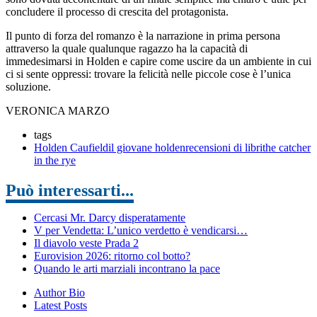
concludere il processo di crescita del protagonista.
Il punto di forza del romanzo è la narrazione in prima persona
attraverso la quale qualunque ragazzo ha la capacità di
immedesimarsi in Holden e capire come uscire da un ambiente in cui
ci si sente oppressi: trovare la felicità nelle piccole cose è l’unica
soluzione.
VERONICA MARZO
tags
Holden Caufield
il giovane holden
recensioni di libri
the catcher
in the rye
Può interessarti...
Cercasi Mr. Darcy disperatamente
V per Vendetta: L’unico verdetto è vendicarsi…
Il diavolo veste Prada 2
Eurovision 2026: ritorno col botto?
Quando le arti marziali incontrano la pace
Author Bio
Latest Posts