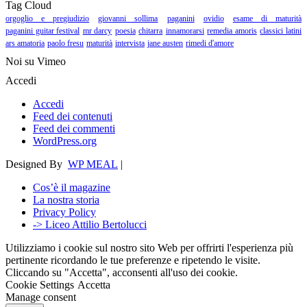
Tag Cloud
orgoglio e pregiudizio
giovanni sollima
paganini
ovidio
esame di maturità
paganini guitar festival
mr darcy
poesia
chitarra
innamorarsi
remedia amoris
classici latini
ars amatoria
paolo fresu
maturità
intervista
jane austen
rimedi d'amore
Noi su Vimeo
Accedi
Accedi
Feed dei contenuti
Feed dei commenti
WordPress.org
Designed By
WP MEAL
|
Cos’è il magazine
La nostra storia
Privacy Policy
-> Liceo Attilio Bertolucci
Utilizziamo i cookie sul nostro sito Web per offrirti l'esperienza più
pertinente ricordando le tue preferenze e ripetendo le visite.
Cliccando su "Accetta", acconsenti all'uso dei cookie.
Cookie Settings
Accetta
Manage consent