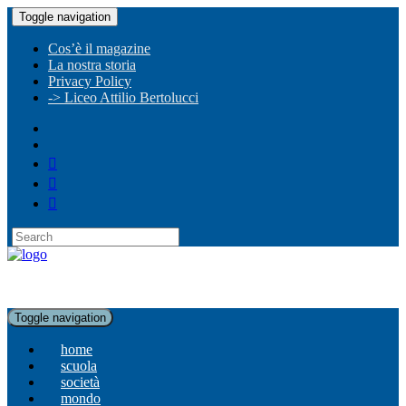
Toggle navigation
Cos’è il magazine
La nostra storia
Privacy Policy
-> Liceo Attilio Bertolucci
Toggle navigation
home
scuola
società
mondo