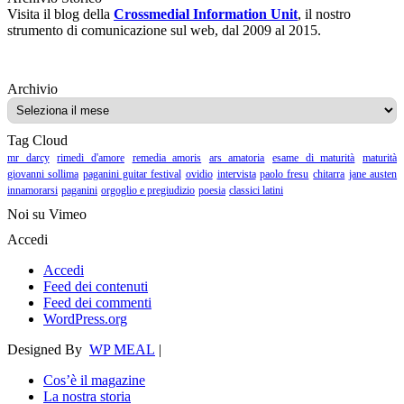
Visita il blog della
Crossmedial Information Unit
, il nostro
strumento di comunicazione sul web, dal 2009 al 2015.
Archivio
Archivio
Tag Cloud
mr darcy
rimedi d'amore
remedia amoris
ars amatoria
esame di maturità
maturità
giovanni sollima
paganini guitar festival
ovidio
intervista
paolo fresu
chitarra
jane austen
innamorarsi
paganini
orgoglio e pregiudizio
poesia
classici latini
Noi su Vimeo
Accedi
Accedi
Feed dei contenuti
Feed dei commenti
WordPress.org
Designed By
WP MEAL
|
Cos’è il magazine
La nostra storia