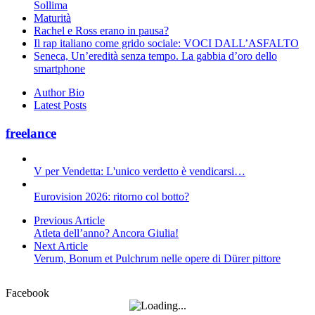
Sollima
Maturità
Rachel e Ross erano in pausa?
Il rap italiano come grido sociale: VOCI DALL’ASFALTO
Seneca, Un’eredità senza tempo. La gabbia d’oro dello
smartphone
Author Bio
Latest Posts
freelance
V per Vendetta: L'unico verdetto è vendicarsi…
Eurovision 2026: ritorno col botto?
Previous Article
Atleta dell’anno? Ancora Giulia!
Next Article
Verum, Bonum et Pulchrum nelle opere di Dürer pittore
Facebook