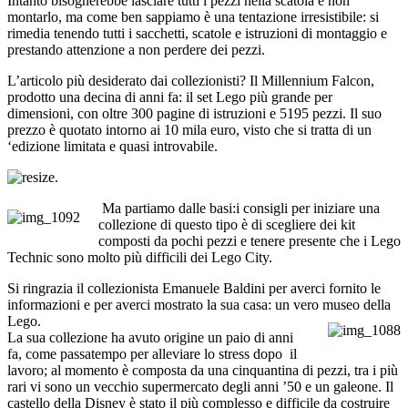
Intanto bisognerebbe lasciare tutti i pezzi nella scatola e non
montarlo, ma come ben sappiamo è una tentazione irresistibile: si
rimedia tenendo tutti i sacchetti, scatole e istruzioni di montaggio e
prestando attenzione a non perdere dei pezzi.
L’articolo più desiderato dai collezionisti? Il Millennium Falcon,
prodotto una decina di anni fa: il set Lego più grande per
dimensioni, con oltre 300 pagine di istruzioni e 5195 pezzi. Il suo
prezzo è quotato intorno ai 10 mila euro, visto che si tratta di un
‘edizione limitata e quasi introvabile.
.
Ma partiamo dalle basi:i consigli per iniziare una
collezione di questo tipo è di scegliere dei kit
composti da pochi pezzi e tenere presente che i Lego
Technic sono molto più difficili dei Lego City.
Si ringrazia il collezionista Emanuele Baldini per averci fornito le
informazioni e per averci mostrato la sua casa: un vero museo della
Lego.
La sua collezione ha avuto origine un paio di anni
fa, come passatempo per alleviare lo stress dopo il
lavoro; al momento è composta da una cinquantina di pezzi, tra i più
rari vi sono un vecchio supermercato degli anni ’50 e un galeone. Il
castello della Disney è stato il più complesso e difficile da costruire