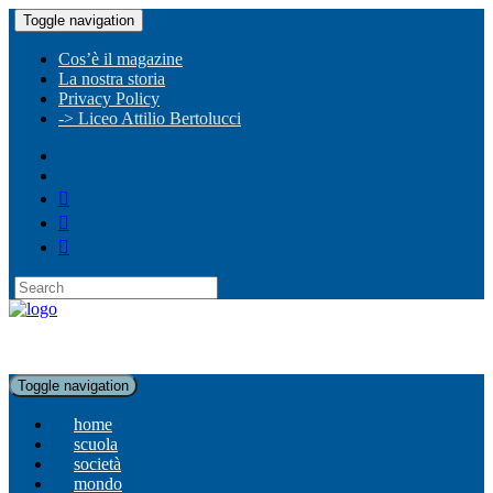
Toggle navigation
Cos’è il magazine
La nostra storia
Privacy Policy
-> Liceo Attilio Bertolucci
Toggle navigation
home
scuola
società
mondo