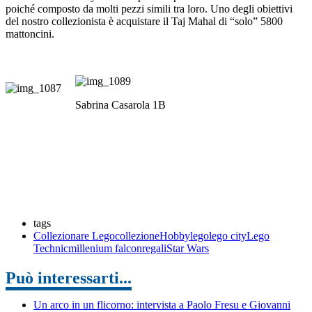
poiché composto da molti pezzi simili tra loro. Uno degli obiettivi
del nostro collezionista è acquistare il Taj Mahal di “solo” 5800
mattoncini.
Sabrina Casarola 1B
tags
Collezionare Lego
collezione
Hobby
lego
lego city
Lego
Technic
millenium falcon
regali
Star Wars
Può interessarti...
Un arco in un flicorno: intervista a Paolo Fresu e Giovanni