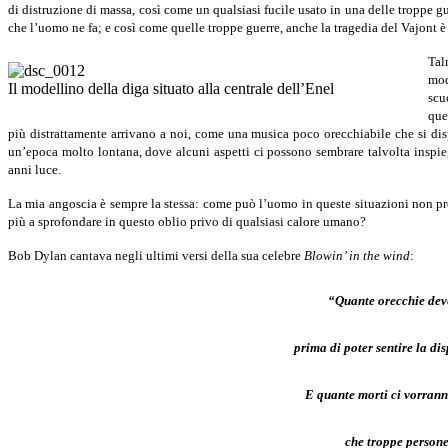
di distruzione di massa, così come un qualsiasi fucile usato in una delle troppe 
che l’uomo ne fa; e così come quelle troppe guerre, anche la tragedia del Vajont è
Tal
mod
Il modellino della diga situato alla centrale dell’Enel
scu
que
più distrattamente arrivano a noi, come una musica poco orecchiabile che si disp
un’epoca molto lontana, dove alcuni aspetti ci possono sembrare talvolta inspieg
anni luce.
La mia angoscia è sempre la stessa: come può l’uomo in queste situazioni non p
più a sprofondare in questo oblio privo di qualsiasi calore umano?
Bob Dylan cantava negli ultimi versi della sua celebre
Blowin’ in the wind
:
“Quante orecchie dev
prima di poter sentire la di
E quante morti ci vorrann
che troppe person