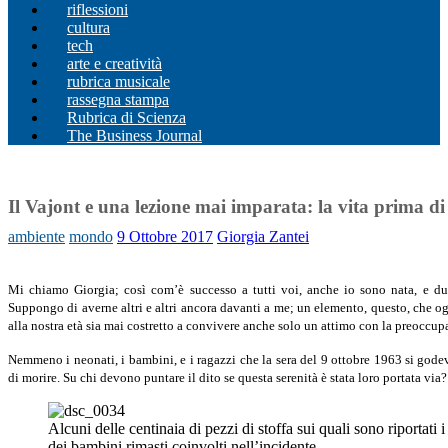
riflessioni
cultura
tech
arte e creatività
rubrica musicale
rassegna stampa
Rubrica di Scienza
The Business Journal
Il Vajont e una lezione mai imparata: la vita prima di
ambiente
mondo
9 Ottobre 2017
Giorgia Zantei
Mi chiamo Giorgia; così com’è successo a tutti voi, anche io sono nata, e dur
Suppongo di averne altri e altri ancora davanti a me; un elemento, questo, che o
alla nostra età sia mai costretto a convivere anche solo un attimo con la preoccu
Nemmeno i neonati, i bambini, e i ragazzi che la sera del 9 ottobre 1963 si gode
di morire. Su chi devono puntare il dito se questa serenità è stata loro portata via?
Alcuni delle centinaia di pezzi di stoffa sui quali sono riportati 
dei bambini rimasti coinvolti nell’incidente