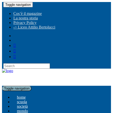
Toggle navigation
Cos’è il magazine
La nostra storia
Privacy Policy
-> Liceo Attilio Bertolucci
Toggle navigation
home
scuola
società
mondo