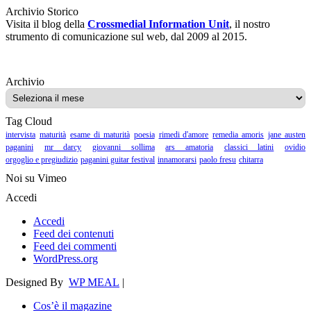
Archivio Storico
Visita il blog della
Crossmedial Information Unit
, il nostro
strumento di comunicazione sul web, dal 2009 al 2015.
Archivio
Archivio
Tag Cloud
intervista
maturità
esame di maturità
poesia
rimedi d'amore
remedia amoris
jane austen
paganini
mr darcy
giovanni sollima
ars amatoria
classici latini
ovidio
orgoglio e pregiudizio
paganini guitar festival
innamorarsi
paolo fresu
chitarra
Noi su Vimeo
Accedi
Accedi
Feed dei contenuti
Feed dei commenti
WordPress.org
Designed By
WP MEAL
|
Cos’è il magazine