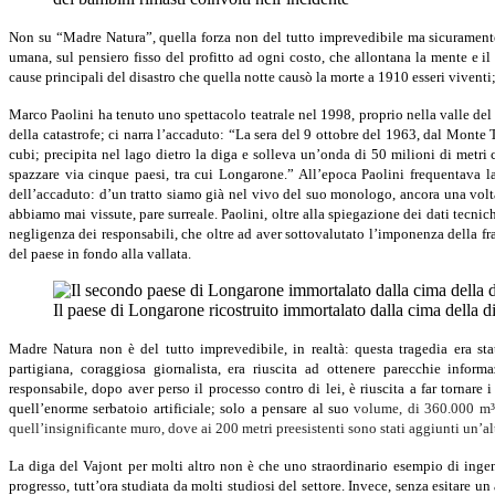
Non su “Madre Natura”, quella forza non del tutto imprevedibile ma sicuramente
umana, sul pensiero fisso del profitto ad ogni costo, che allontana la mente e i
cause principali del disastro che quella notte causò la morte a 1910 esseri vivent
Marco Paolini ha tenuto uno spettacolo teatrale nel 1998, proprio nella valle de
della catastrofe; ci narra l’accaduto: “La sera del 9 ottobre del 1963, dal Monte T
cubi; precipita nel lago dietro la diga e solleva un’onda di 50 milioni di metri 
spazzare via cinque paesi, tra cui Longarone.” All’epoca Paolini frequentava 
dell’accaduto: d’un tratto siamo già nel vivo del suo monologo, ancora una volta
abbiamo mai vissute, pare surreale. Paolini, oltre alla spiegazione dei dati tecnic
negligenza dei responsabili, che oltre ad aver sottovalutato l’imponenza della 
del paese in fondo alla vallata.
Il paese di Longarone ricostruito immortalato dalla cima della d
Madre Natura non è del tutto imprevedibile, in realtà: questa tragedia era sta
partigiana, coraggiosa giornalista, era riuscita ad ottenere parecchie inform
responsabile, dopo aver perso il processo contro di lei, è riuscita a far tornar
quell’enorme serbatoio artificiale; solo a pensare al suo
volume, di 360.000 m³,
quell’insignificante muro, dove ai 200 metri preesistenti sono stati aggiunti un’al
La diga del Vajont per molti altro non è che uno straordinario esempio di ingen
progresso, tutt’ora studiata da molti studiosi del settore. Invece, senza esitare