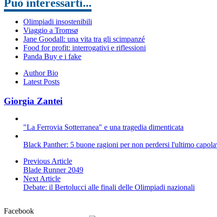
Può interessarti...
Olimpiadi insostenibili
Viaggio a Tromsø
Jane Goodall: una vita tra gli scimpanzé
Food for profit: interrogativi e riflessioni
Panda Buy e i fake
Author Bio
Latest Posts
Giorgia Zantei
"La Ferrovia Sotterranea" e una tragedia dimenticata
Black Panther: 5 buone ragioni per non perdersi l'ultimo capol
Previous Article
Blade Runner 2049
Next Article
Debate: il Bertolucci alle finali delle Olimpiadi nazionali
Facebook