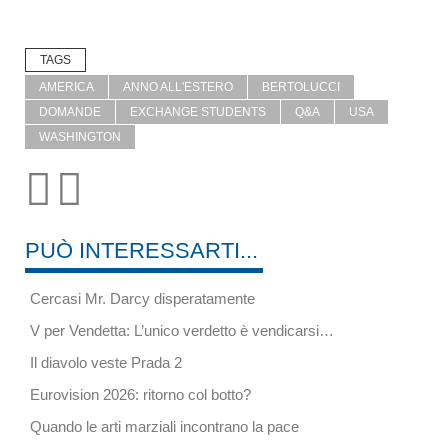
TAGS
AMERICA
ANNO ALL'ESTERO
BERTOLUCCI
DOMANDE
EXCHANGE STUDENTS
Q&A
USA
WASHINGTON
PUÒ INTERESSARTI...
Cercasi Mr. Darcy disperatamente
V per Vendetta: L’unico verdetto è vendicarsi…
Il diavolo veste Prada 2
Eurovision 2026: ritorno col botto?
Quando le arti marziali incontrano la pace