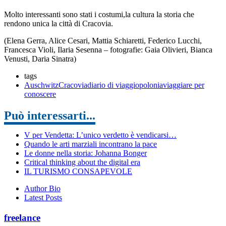
Molto interessanti sono stati i costumi,la cultura la storia che
rendono unica la città di Cracovia.
(Elena Gerra, Alice Cesari, Mattia Schiaretti, Federico Lucchi,
Francesca Violi, Ilaria Sesenna – fotografie: Gaia Olivieri, Bianca
Venusti, Daria Sinatra)
tags
Auschwitz
Cracovia
diario di viaggio
polonia
viaggiare per
conoscere
Può interessarti...
V per Vendetta: L’unico verdetto è vendicarsi…
Quando le arti marziali incontrano la pace
Le donne nella storia: Johanna Bonger
Critical thinking about the digital era
IL TURISMO CONSAPEVOLE
Author Bio
Latest Posts
freelance