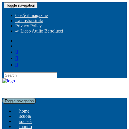
Toggle navigation
Cos’è il magazine
La nostra storia
Privacy Policy
-> Liceo Attilio Bertolucci
Toggle navigation
home
scuola
società
mondo