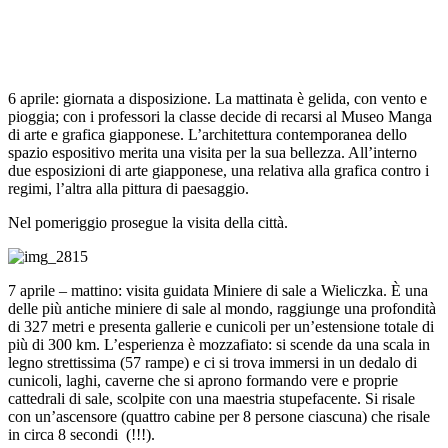
6 aprile: giornata a disposizione. La mattinata è gelida, con vento e
pioggia; con i professori la classe decide di recarsi al Museo Manga
di arte e grafica giapponese. L’architettura contemporanea dello
spazio espositivo merita una visita per la sua bellezza. All’interno
due esposizioni di arte giapponese, una relativa alla grafica contro i
regimi, l’altra alla pittura di paesaggio.
Nel pomeriggio prosegue la visita della città.
7 aprile – mattino: visita guidata Miniere di sale a Wieliczka. È una
delle più antiche miniere di sale al mondo, raggiunge una profondità
di 327 metri e presenta gallerie e cunicoli per un’estensione totale di
più di 300 km. L’esperienza è mozzafiato: si scende da una scala in
legno strettissima (57 rampe) e ci si trova immersi in un dedalo di
cunicoli, laghi, caverne che si aprono formando vere e proprie
cattedrali di sale, scolpite con una maestria stupefacente. Si risale
con un’ascensore (quattro cabine per 8 persone ciascuna) che risale
in circa 8 secondi (!!!).