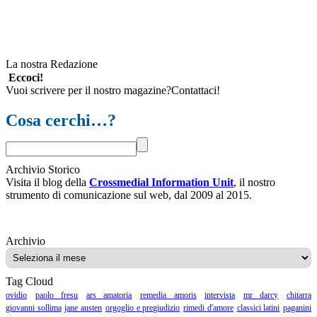
La nostra Redazione
Eccoci!
Vuoi scrivere per il nostro magazine?Contattaci!
Cosa cerchi…?
Archivio Storico
Visita il blog della
Crossmedial Information Unit
, il nostro
strumento di comunicazione sul web, dal 2009 al 2015.
Archivio
Archivio
Tag Cloud
ovidio
paolo fresu
ars amatoria
remedia amoris
intervista
mr darcy
chitarra
giovanni sollima
jane austen
orgoglio e pregiudizio
rimedi d'amore
classici latini
paganini