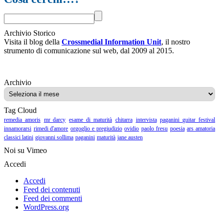
Archivio Storico
Visita il blog della
Crossmedial Information Unit
, il nostro
strumento di comunicazione sul web, dal 2009 al 2015.
Archivio
Archivio
Tag Cloud
remedia amoris
mr darcy
esame di maturità
chitarra
intervista
paganini guitar festival
innamorarsi
rimedi d'amore
orgoglio e pregiudizio
ovidio
paolo fresu
poesia
ars amatoria
classici latini
giovanni sollima
paganini
maturità
jane austen
Noi su Vimeo
Accedi
Accedi
Feed dei contenuti
Feed dei commenti
WordPress.org