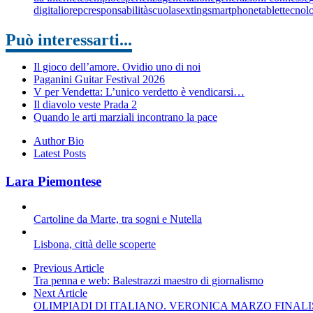
digitali
ore
pc
responsabilità
scuola
sexting
smartphone
tablet
tecnol
Può interessarti...
Il gioco dell’amore. Ovidio uno di noi
Paganini Guitar Festival 2026
V per Vendetta: L’unico verdetto è vendicarsi…
Il diavolo veste Prada 2
Quando le arti marziali incontrano la pace
Author Bio
Latest Posts
Lara Piemontese
Cartoline da Marte, tra sogni e Nutella
Lisbona, città delle scoperte
Previous Article
Tra penna e web: Balestrazzi maestro di giornalismo
Next Article
OLIMPIADI DI ITALIANO. VERONICA MARZO FINALI