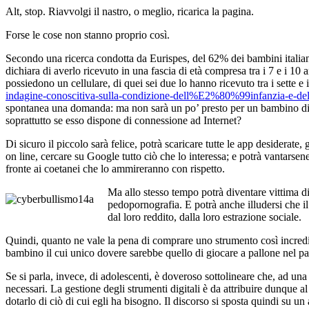
Alt, stop. Riavvolgi il nastro, o meglio, ricarica la pagina.
Forse le cose non stanno proprio così.
Secondo una ricerca condotta da Eurispes, del 62% dei bambini italian
dichiara di averlo ricevuto in una fascia di età compresa tra i 7 e i 10 a
possiedono un cellulare, di quei sei due lo hanno ricevuto tra i sette e i
indagine-conoscitiva-sulla-condizione-dell%E2%80%99infanzia-e-d
spontanea una domanda: ma non sarà un po’ presto per un bambino di 
soprattutto se esso dispone di connessione ad Internet?
Di sicuro il piccolo sarà felice, potrà scaricare tutte le app desiderate, 
on line, cercare su Google tutto ciò che lo interessa; e potrà vantarsene
fronte ai coetanei che lo ammireranno con rispetto.
Ma allo stesso tempo potrà diventare vittima di
pedopornografia. E potrà anche illudersi che i
dal loro reddito, dalla loro estrazione sociale.
Quindi, quanto ne vale la pena di comprare uno strumento così incredi
bambino il cui unico dovere sarebbe quello di giocare a pallone nel p
Se si parla, invece, di adolescenti, è doveroso sottolineare che, ad una 
necessari. La gestione degli strumenti digitali è da attribuire dunque al
dotarlo di ciò di cui egli ha bisogno. Il discorso si sposta quindi su un