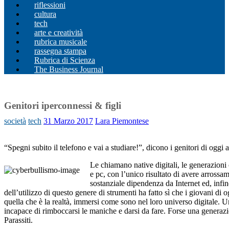
riflessioni
cultura
tech
arte e creatività
rubrica musicale
rassegna stampa
Rubrica di Scienza
The Business Journal
Genitori iperconnessi & figli
società
tech
31 Marzo 2017
Lara Piemontese
“Spegni subito il telefono e vai a studiare!”, dicono i genitori di oggi ai
Le chiamano native digitali, le generazioni
e pc, con l’unico risultato di avere arrossa
sostanziale dipendenza da Internet ed, infi
dell’utilizzo di questo genere di strumenti ha fatto sì che i giovani d
quella che è la realtà, immersi come sono nel loro universo digitale. 
incapace di rimboccarsi le maniche e darsi da fare. Forse una generazi
Parassiti.