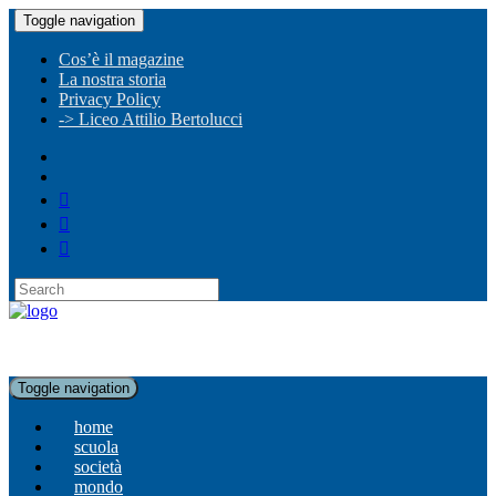
Toggle navigation
Cos’è il magazine
La nostra storia
Privacy Policy
-> Liceo Attilio Bertolucci
Toggle navigation
home
scuola
società
mondo