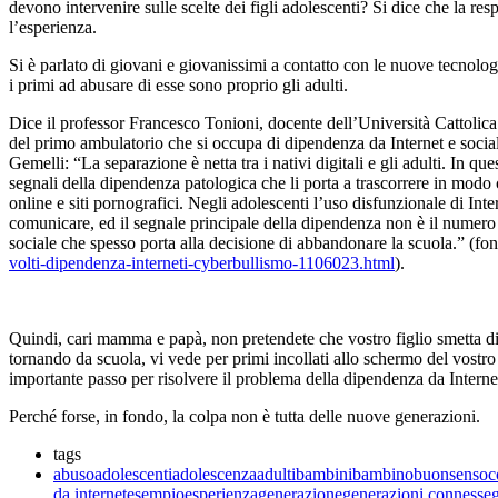
devono intervenire sulle scelte dei figli adolescenti? Si dice che la resp
l’esperienza.
Si è parlato di giovani e giovanissimi a contatto con le nuove tecnologi
i primi ad abusare di esse sono proprio gli adulti.
Dice il professor Francesco Tonioni, docente dell’Università Cattolic
del primo ambulatorio che si occupa di dipendenza da Internet e social
Gemelli: “La separazione è netta tra i nativi digitali e gli adulti. In ques
segnali della dipendenza patologica che li porta a trascorrere in modo
online e siti pornografici. Negli adolescenti l’uso disfunzionale di I
comunicare, ed il segnale principale della dipendenza non è il numero d
sociale che spesso porta alla decisione di abbandonare la scuola.” (fo
volti-dipendenza-interneti-cyberbullismo-1106023.html
).
Quindi, cari mamma e papà, non pretendete che vostro figlio smetta di 
tornando da scuola, vi vede per primi incollati allo schermo del vostr
importante passo per risolvere il problema della dipendenza da Interne
Perché forse, in fondo, la colpa non è tutta delle nuove generazioni.
tags
abuso
adolescenti
adolescenza
adulti
bambini
bambino
buonsenso
c
da internet
esempio
esperienza
generazione
generazioni connesse