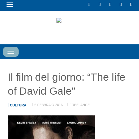
Toggle
navigation
Toggle
navigation
Il film del giorno: “The life
of David Gale”
6 FEBBRAIO 2016
FREELANCE
CULTURA